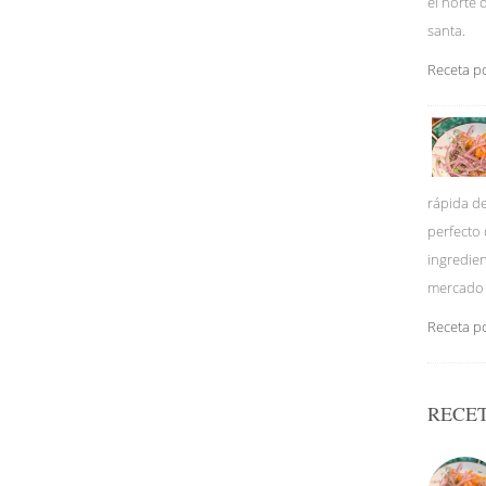
el norte 
santa.
Receta p
rápida d
perfecto 
ingredien
mercado 
Receta p
RECE