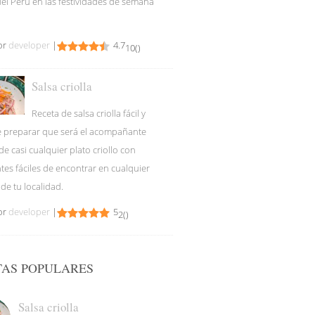
del Perú en las festividades de semana
or
developer
|
4.7
10
(
)
Salsa criolla
Receta de salsa criolla fácil y
e preparar que será el acompañante
de casi cualquier plato criollo con
tes fáciles de encontrar en cualquier
de tu localidad.
or
developer
|
5
2
(
)
TAS POPULARES
Salsa criolla