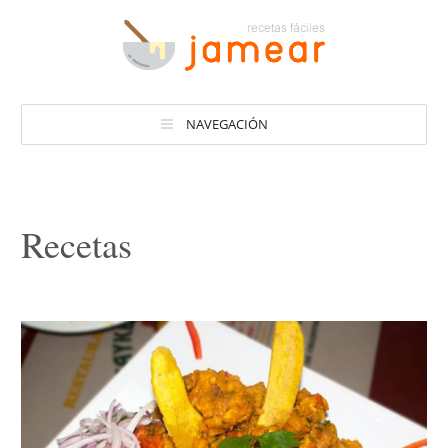
NAVEGACIÓN
Recetas