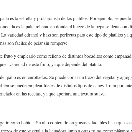
palta es la estrella y protagonista de los platillos. Por ejemplo, se puede
onocida es la palta rellena, en donde el hueco de la pepa se llena con d
La variedad edranol y hass son perfectas para este tipo de platillos ya
más son fáciles de pelar sin romperse.
te fruto y emplearlo como relleno de distintos bocaditos como empanad
ier variedad de este fruto, ya que depende del platillo.
 del palto es en enrollados. Se puede cortar un trozo del vegetal y agr
mbién se puede emplear filetes de distintos tipos de canes. Lo importante
nciador en las recetas, ya que aportara una textura suave.
gerir como bebida. Su alto contenido en grasas saludables hace que sea
trozos de este vegetal a la licuadora junto a otras frutas como plátanos 