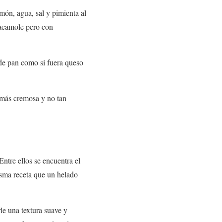
món, agua, sal y pimienta al
guacamole pero con
 de pan como si fuera queso
s más cremosa y no tan
Entre ellos se encuentra el
isma receta que un helado
rle una textura suave y